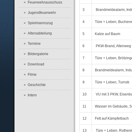
Feuerwehrausschuss
3
Brandmeldealarm, Indus
Jugendfeuerwehr
4
Türe + Leben, Buchen
Spielmannszug
Altersabteilung
5
Katze auf Baum
Termine
6
PKW-Brand, Altenweg
Bildergalerie
7
Türe + Leben, Brötzinge
Download
8
Brandmeldealarm, Indus
Filme
9
Türe + Leben, Turnstr.
Geschichte
10
VU mit 3 PKW, Eisenba
Intern
11
Wasser im Gebäude, Sch
12
Fett auf Kämpfelbach
13
Türe + Leben, Rothenr