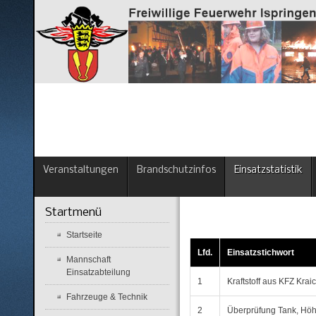
Veranstaltungen
Brandschutzinfos
Einsatzstatistik
Startmenü
Startseite
Lfd.
Einsatzstichwort
Mannschaft
Einsatzabteilung
1
Kraftstoff aus KFZ Krai
Fahrzeuge & Technik
2
Überprüfung Tank, Höh