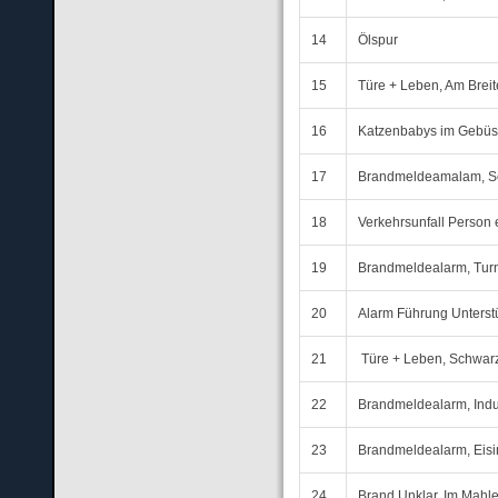
14
Ölspur
15
Türe + Leben, Am Breit
16
Katzenbabys im Gebüs
17
Brandmeldeamalam, S
18
Verkehrsunfall Person
19
Brandmeldealarm, Turn
20
Alarm Führung Unterst
21
Türe + Leben, Schwarz
22
Brandmeldealarm, Indus
23
Brandmeldealarm, Eis
24
Brand Unklar, Im Mahle